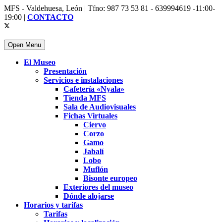
MFS - Valdehuesa, León | Tfno: 987 73 53 81 - 639994619 -11:00-
19:00 |
CONTACTO
Open Menu
El Museo
Presentación
Servicios e instalaciones
Cafetería «Nyala»
Tienda MFS
Sala de Audiovisuales
Fichas Virtuales
Ciervo
Corzo
Gamo
Jabalí
Lobo
Muflón
Bisonte europeo
Exteriores del museo
Dónde alojarse
Horarios y tarifas
Tarifas