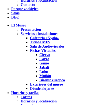
Horarios y localización
Contacto
Parque zoológico
Salas
Blog
El Museo
Presentación
Servicios e instalaciones
Cafetería «Nyala»
Tienda MFS
Sala de Audiovisuales
Fichas Virtuales
Ciervo
Corzo
Gamo
Jabalí
Lobo
Muflón
Bisonte europeo
Exteriores del museo
Dónde alojarse
Horarios y tarifas
Tarifas
Horarios y localización