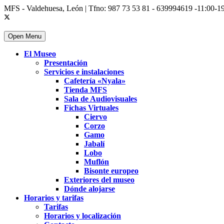
MFS - Valdehuesa, León | Tfno: 987 73 53 81 - 639994619 -11:00-19
Open Menu
El Museo
Presentación
Servicios e instalaciones
Cafetería «Nyala»
Tienda MFS
Sala de Audiovisuales
Fichas Virtuales
Ciervo
Corzo
Gamo
Jabalí
Lobo
Muflón
Bisonte europeo
Exteriores del museo
Dónde alojarse
Horarios y tarifas
Tarifas
Horarios y localización