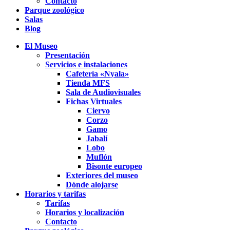
Contacto
Parque zoológico
Salas
Blog
El Museo
Presentación
Servicios e instalaciones
Cafetería «Nyala»
Tienda MFS
Sala de Audiovisuales
Fichas Virtuales
Ciervo
Corzo
Gamo
Jabalí
Lobo
Muflón
Bisonte europeo
Exteriores del museo
Dónde alojarse
Horarios y tarifas
Tarifas
Horarios y localización
Contacto