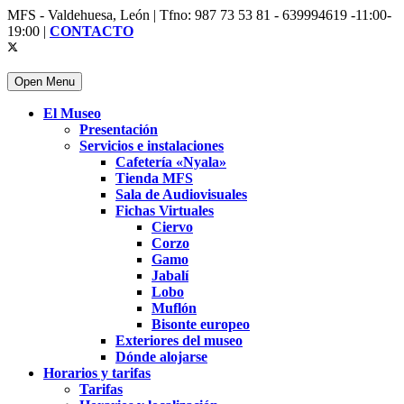
MFS - Valdehuesa, León | Tfno: 987 73 53 81 - 639994619 -11:00-
19:00 |
CONTACTO
Open Menu
El Museo
Presentación
Servicios e instalaciones
Cafetería «Nyala»
Tienda MFS
Sala de Audiovisuales
Fichas Virtuales
Ciervo
Corzo
Gamo
Jabalí
Lobo
Muflón
Bisonte europeo
Exteriores del museo
Dónde alojarse
Horarios y tarifas
Tarifas