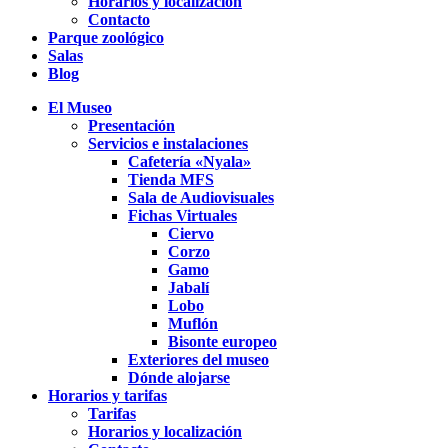
Horarios y localización
Contacto
Parque zoológico
Salas
Blog
El Museo
Presentación
Servicios e instalaciones
Cafetería «Nyala»
Tienda MFS
Sala de Audiovisuales
Fichas Virtuales
Ciervo
Corzo
Gamo
Jabalí
Lobo
Muflón
Bisonte europeo
Exteriores del museo
Dónde alojarse
Horarios y tarifas
Tarifas
Horarios y localización