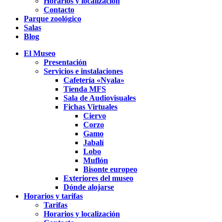
Horarios y localización
Contacto
Parque zoológico
Salas
Blog
El Museo
Presentación
Servicios e instalaciones
Cafetería «Nyala»
Tienda MFS
Sala de Audiovisuales
Fichas Virtuales
Ciervo
Corzo
Gamo
Jabalí
Lobo
Muflón
Bisonte europeo
Exteriores del museo
Dónde alojarse
Horarios y tarifas
Tarifas
Horarios y localización