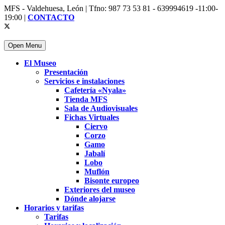
MFS - Valdehuesa, León | Tfno: 987 73 53 81 - 639994619 -11:00-
19:00 |
CONTACTO
Open Menu
El Museo
Presentación
Servicios e instalaciones
Cafetería «Nyala»
Tienda MFS
Sala de Audiovisuales
Fichas Virtuales
Ciervo
Corzo
Gamo
Jabalí
Lobo
Muflón
Bisonte europeo
Exteriores del museo
Dónde alojarse
Horarios y tarifas
Tarifas