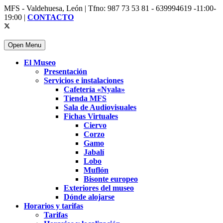
MFS - Valdehuesa, León | Tfno: 987 73 53 81 - 639994619 -11:00-
19:00 |
CONTACTO
Open Menu
El Museo
Presentación
Servicios e instalaciones
Cafetería «Nyala»
Tienda MFS
Sala de Audiovisuales
Fichas Virtuales
Ciervo
Corzo
Gamo
Jabalí
Lobo
Muflón
Bisonte europeo
Exteriores del museo
Dónde alojarse
Horarios y tarifas
Tarifas