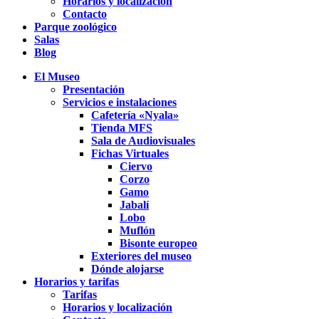
Horarios y localización
Contacto
Parque zoológico
Salas
Blog
El Museo
Presentación
Servicios e instalaciones
Cafetería «Nyala»
Tienda MFS
Sala de Audiovisuales
Fichas Virtuales
Ciervo
Corzo
Gamo
Jabalí
Lobo
Muflón
Bisonte europeo
Exteriores del museo
Dónde alojarse
Horarios y tarifas
Tarifas
Horarios y localización