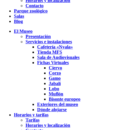
Horarios y localización
Contacto
Parque zoológico
Salas
Blog
El Museo
Presentación
Servicios e instalaciones
Cafetería «Nyala»
Tienda MFS
Sala de Audiovisuales
Fichas Virtuales
Ciervo
Corzo
Gamo
Jabalí
Lobo
Muflón
Bisonte europeo
Exteriores del museo
Dónde alojarse
Horarios y tarifas
Tarifas
Horarios y localización