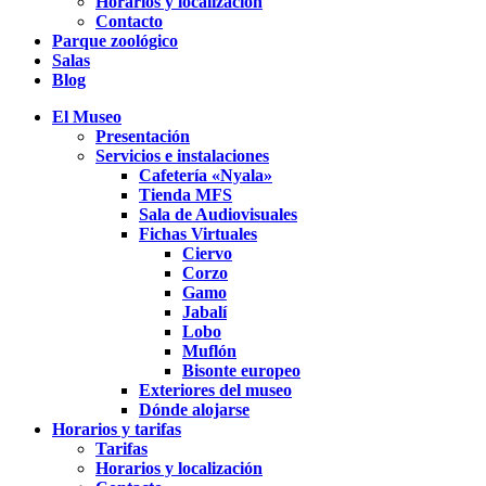
Horarios y localización
Contacto
Parque zoológico
Salas
Blog
El Museo
Presentación
Servicios e instalaciones
Cafetería «Nyala»
Tienda MFS
Sala de Audiovisuales
Fichas Virtuales
Ciervo
Corzo
Gamo
Jabalí
Lobo
Muflón
Bisonte europeo
Exteriores del museo
Dónde alojarse
Horarios y tarifas
Tarifas
Horarios y localización