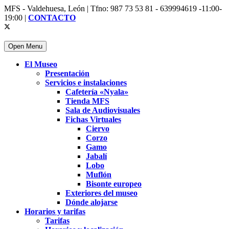
MFS - Valdehuesa, León | Tfno: 987 73 53 81 - 639994619 -11:00-
19:00 |
CONTACTO
Open Menu
El Museo
Presentación
Servicios e instalaciones
Cafetería «Nyala»
Tienda MFS
Sala de Audiovisuales
Fichas Virtuales
Ciervo
Corzo
Gamo
Jabalí
Lobo
Muflón
Bisonte europeo
Exteriores del museo
Dónde alojarse
Horarios y tarifas
Tarifas